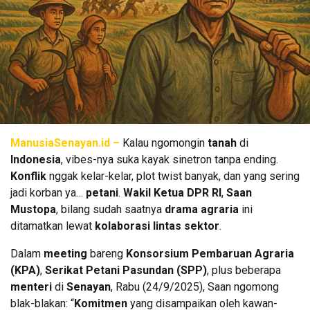
ManusiaSenayan.id –
Kalau ngomongin
tanah
di
Indonesia
, vibes-nya suka kayak sinetron tanpa ending.
Konflik
nggak kelar-kelar, plot twist banyak, dan yang sering
jadi korban ya…
petani
.
Wakil Ketua DPR RI
,
Saan
Mustopa
, bilang sudah saatnya
drama agraria
ini
ditamatkan lewat
kolaborasi lintas sektor
.
Dalam
meeting
bareng
Konsorsium Pembaruan Agraria
(KPA)
,
Serikat Petani Pasundan (SPP)
, plus beberapa
menteri
di
Senayan
, Rabu (24/9/2025), Saan ngomong
blak-blakan: “
Komitmen
yang disampaikan oleh kawan-