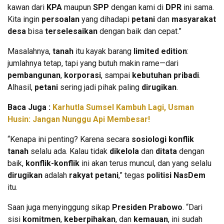
kawan dari
KPA
maupun
SPP
dengan kami di
DPR
ini sama.
Kita ingin
persoalan
yang dihadapi
petani
dan
masyarakat
desa
bisa
terselesaikan
dengan baik dan cepat.”
Masalahnya,
tanah
itu kayak barang
limited edition
:
jumlahnya tetap, tapi yang butuh makin rame—dari
pembangunan
,
korporasi
, sampai
kebutuhan pribadi
.
Alhasil,
petani
sering jadi pihak paling
dirugikan
.
Baca Juga :
Karhutla Sumsel Kambuh Lagi, Usman
Husin: Jangan Nunggu Api Membesar!
“Kenapa ini penting? Karena secara
sosiologi konflik
tanah
selalu ada. Kalau tidak
dikelola
dan
ditata
dengan
baik,
konflik-konflik
ini akan terus muncul, dan yang selalu
dirugikan
adalah
rakyat petani
,” tegas
politisi NasDem
itu.
Saan juga menyinggung sikap
Presiden Prabowo
. “Dari
sisi
komitmen
,
keberpihakan
, dan
kemauan
, ini sudah