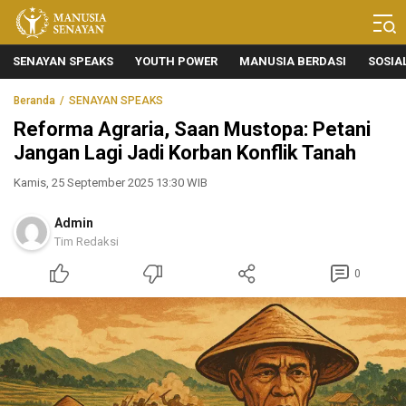
Manusia Senayan
Manusia Bicara, Senayan Bersuara
SENAYAN SPEAKS
YOUTH POWER
MANUSIA BERDASI
SOSIA
Beranda
SENAYAN SPEAKS
Reforma Agraria, Saan Mustopa: Petani
Jangan Lagi Jadi Korban Konflik Tanah
Kamis, 25 September 2025 13:30 WIB
Admin
Tim Redaksi
0