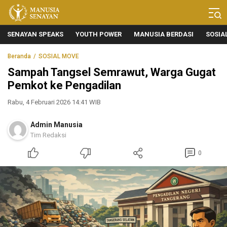
Manusia Senayan
Manusia Bicara, Senayan Bersuara
SENAYAN SPEAKS
YOUTH POWER
MANUSIA BERDASI
SOSIA
Beranda
SOSIAL MOVE
Sampah Tangsel Semrawut, Warga Gugat
Pemkot ke Pengadilan
Rabu, 4 Februari 2026 14:41 WIB
Admin Manusia
Tim Redaksi
0