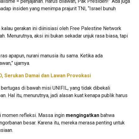
ialisme = penjajahan. Harus dilawan, Pak Presiden!” Ada juga
adap insiden yang menimpa prajurit TNI, “Israel bunuh
n
kalau gerakan ini diinisiasi oleh Free Palestine Network
h. Menurutnya, aksi ini bukan sekadar unjuk rasa biasa, tapi
ras apapun, nurani manusia itu sama. Ketika ada
wan,” ujarnya.
FD, Serukan Damai dan Lawan Provokasi
g bertugas di bawah misi UNIFIL, yang tidak dibekali
n. Hal itu, menurutnya, jadi alasan kuat kenapa publik harus
adi momen refleksi. Massa ingin
mengingatkan
bahwa
engorbanan besar. Karena itu, mereka merasa penting untuk
siaan.