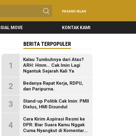
PASANG IKLAN
SIAL MOVE
KONTAK KAMI
BERITA TERPOPULER
Kalau Tumbuhnya dari Atas?
1
ARH: Hmm… Cak Imin Lagi
Ngantuk Sejarah Kali Ya
Bedanya Rapat Kerja, RDPU,
2
dan Paripurna.
Stand-up Politik Cak Imin: PMII
3
Dielus, HMI Disundul
Cara Kirim Aspirasi Resmi ke
4
DPR: Biar Suara Kamu Nggak
Cuma Nyangkut di Komentar