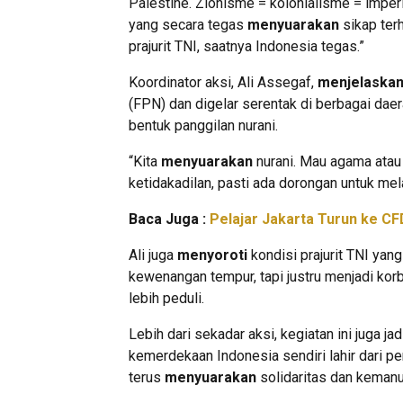
Palestine. Zionisme = kolonialisme = imper
yang secara tegas
menyuarakan
sikap terh
prajurit TNI, saatnya Indonesia tegas.”
Koordinator aksi, Ali Assegaf,
menjelaska
(FPN) dan digelar serentak di berbagai daera
bentuk panggilan nurani.
“Kita
menyuarakan
nurani. Mau agama atau 
ketidakadilan, pasti ada dorongan untuk mela
Baca Juga :
Pelajar Jakarta Turun ke C
Ali juga
menyoroti
kondisi prajurit TNI yan
kewenangan tempur, tapi justru menjadi korba
lebih peduli.
Lebih dari sekadar aksi, kegiatan ini juga j
kemerdekaan Indonesia sendiri lahir dari p
terus
menyuarakan
solidaritas dan kemanu