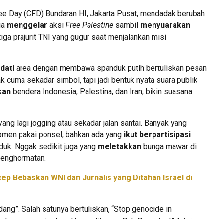
ree Day (CFD) Bundaran HI, Jakarta Pusat, mendadak berubah
ga
menggelar
aksi
Free Palestine
sambil
menyuarakan
iga prajurit TNI yang gugur saat menjalankan misi
dati
area dengan membawa spanduk putih bertuliskan pesan
ak cuma sekadar simbol, tapi jadi bentuk nyata suara publik
kan
bendera Indonesia, Palestina, dan Iran, bikin suasana
ang lagi jogging atau sekadar jalan santai. Banyak yang
men pakai ponsel, bahkan ada yang
ikut berpartisipasi
uk. Nggak sedikit juga yang
meletakkan
bunga mawar di
 penghormatan.
p Bebaskan WNI dan Jurnalis yang Ditahan Israel di
ng”. Salah satunya bertuliskan, “Stop genocide in