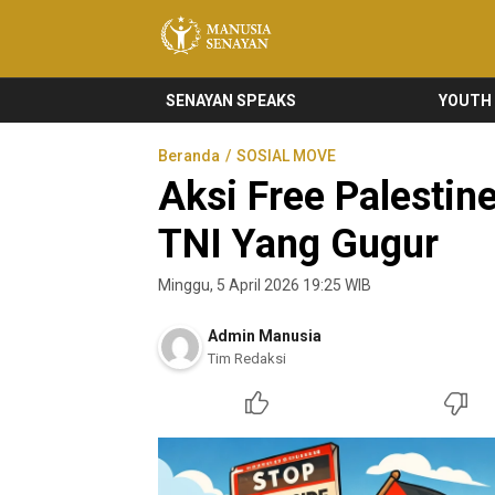
Manusia Senayan
Manusia Bicara, Senayan Bersuara
SENAYAN SPEAKS
YOUTH
Beranda
SOSIAL MOVE
Aksi Free Palestin
TNI Yang Gugur
Minggu, 5 April 2026 19:25 WIB
Admin Manusia
Tim Redaksi