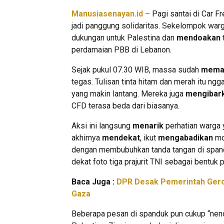
Manusiasenayan.id –
Pagi santai di Car F
jadi panggung solidaritas. Sekelompok war
dukungan untuk Palestina dan
mendoakan
t
perdamaian PBB di Lebanon.
Sejak pukul 07.30 WIB, massa sudah
mema
tegas. Tulisan tinta hitam dan merah itu ngg
yang makin lantang. Mereka juga
mengibar
CFD terasa beda dari biasanya.
Aksi ini langsung
menarik
perhatian warga y
akhirnya
mendekat
, ikut
mengabadikan
mo
dengan membubuhkan tanda tangan di spand
dekat foto tiga prajurit TNI sebagai bentuk
Baca Juga :
DPR Desak Pemerintah Gerce
Gaza
Beberapa pesan di spanduk pun cukup “nenda