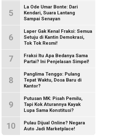
Sosmed!
La Ode Umar Bonte: Dari
5
Kendari, Suara Lantang
Sampai Senayan
Laper Gak Kenal Fraksi: Semua
6
Setuju di Kantin Demokrasi,
Tok Tok Resmi!
Fraksi Itu Apa Bedanya Sama
7
Partai? Ini Penjelasan Simpel!
Panglima Tenggo: Pulang
8
Tepat Waktu, Dosa Baru di
Kantor?
Putusan MK: Pisah Pemilu,
9
Tapi Kok Aturannya Kayak
Lupa Sama Konstitusi?
Pulau Dijual Online? Negara
10
Auto Jadi Marketplace!