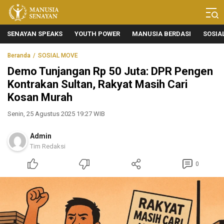
Manusia Senayan
Manusia Bicara, Senayan Bersuara
SENAYAN SPEAKS
YOUTH POWER
MANUSIA BERDASI
SOSIA
Beranda
SOSIAL MOVE
Demo Tunjangan Rp 50 Juta: DPR Pengen
Kontrakan Sultan, Rakyat Masih Cari
Kosan Murah
Senin, 25 Agustus 2025 19:27 WIB
Admin
Tim Redaksi
0