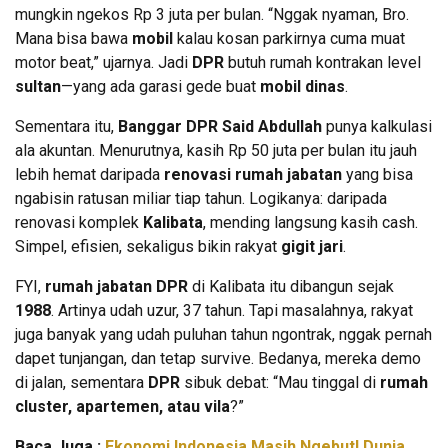
mungkin ngekos Rp 3 juta per bulan. “Nggak nyaman, Bro.
Mana bisa bawa
mobil
kalau kosan parkirnya cuma muat
motor beat,” ujarnya. Jadi
DPR
butuh rumah kontrakan level
sultan
—yang ada garasi gede buat
mobil dinas
.
Sementara itu,
Banggar DPR Said Abdullah
punya kalkulasi
ala akuntan. Menurutnya, kasih Rp 50 juta per bulan itu jauh
lebih hemat daripada
renovasi rumah jabatan
yang bisa
ngabisin ratusan miliar tiap tahun. Logikanya: daripada
renovasi komplek
Kalibata
, mending langsung kasih cash.
Simpel, efisien, sekaligus bikin rakyat
gigit jari
.
FYI,
rumah jabatan DPR
di Kalibata itu dibangun sejak
1988
. Artinya udah uzur, 37 tahun. Tapi masalahnya, rakyat
juga banyak yang udah puluhan tahun ngontrak, nggak pernah
dapet tunjangan, dan tetap survive. Bedanya, mereka demo
di jalan, sementara
DPR
sibuk debat: “Mau tinggal di
rumah
cluster, apartemen, atau vila
?”
Baca Juga :
Ekonomi Indonesia Masih Ngebut! Dunia