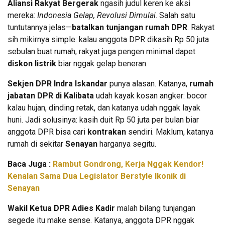
Aliansi Rakyat Bergerak
ngasih judul keren ke aksi
mereka:
Indonesia Gelap, Revolusi Dimulai
. Salah satu
tuntutannya jelas—
batalkan tunjangan rumah DPR
. Rakyat
sih mikirnya simple: kalau anggota DPR dikasih Rp 50 juta
sebulan buat rumah, rakyat juga pengen minimal dapet
diskon listrik
biar nggak gelap beneran.
Sekjen DPR Indra Iskandar
punya alasan. Katanya,
rumah
jabatan DPR di Kalibata
udah kayak kosan angker: bocor
kalau hujan, dinding retak, dan katanya udah nggak layak
huni. Jadi solusinya: kasih duit Rp 50 juta per bulan biar
anggota DPR bisa cari
kontrakan
sendiri. Maklum, katanya
rumah di sekitar
Senayan
harganya segitu.
Baca Juga :
Rambut Gondrong, Kerja Nggak Kendor!
Kenalan Sama Dua Legislator Berstyle Ikonik di
Senayan
Wakil Ketua DPR Adies Kadir
malah bilang tunjangan
segede itu make sense. Katanya, anggota DPR nggak