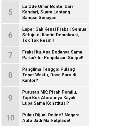
Sosmed!
La Ode Umar Bonte: Dari
5
Kendari, Suara Lantang
Sampai Senayan
Laper Gak Kenal Fraksi: Semua
6
Setuju di Kantin Demokrasi,
Tok Tok Resmi!
Fraksi Itu Apa Bedanya Sama
7
Partai? Ini Penjelasan Simpel!
Panglima Tenggo: Pulang
8
Tepat Waktu, Dosa Baru di
Kantor?
Putusan MK: Pisah Pemilu,
9
Tapi Kok Aturannya Kayak
Lupa Sama Konstitusi?
Pulau Dijual Online? Negara
10
Auto Jadi Marketplace!