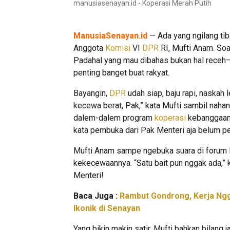
manusiasenayan.id - Koperasi Merah Putih
ManusiaSenayan.id
— Ada yang ngilang tib
Anggota
Komisi
VI
DPR
RI, Mufti Anam. So
Padahal yang mau dibahas bukan hal receh—
penting banget buat rakyat.
Bayangin,
DPR
udah siap, baju rapi, naskah
kecewa berat, Pak,” kata Mufti sambil nahan
dalem-dalem program
koperasi
kebanggaan 
kata pembuka dari Pak Menteri aja belum pe
Mufti Anam sampe ngebuka suara di forum 
kekecewaannya. “Satu bait pun nggak ada,” ka
Menteri!
Baca Juga :
Rambut Gondrong, Kerja Ngg
Ikonik di Senayan
Yang bikin makin satir, Mufti bahkan bilang 