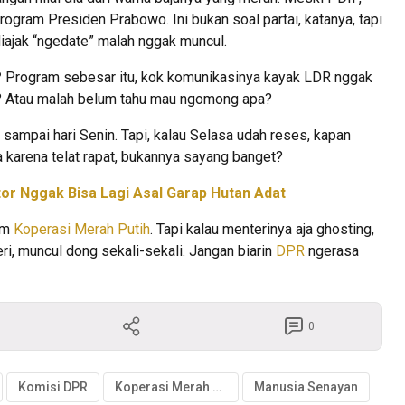
ogram Presiden Prabowo. Ini bukan soal partai, katanya, tapi
iajak “ngedate” malah nggak muncul.
?
Program sebesar itu, kok komunikasinya kayak LDR nggak
p? Atau malah belum tahu mau ngomong apa?
sampai hari Senin. Tapi, kalau Selasa udah reses, kapan
a karena telat rapat, bukannya sayang banget?
tor Nggak Bisa Lagi Asal Garap Hutan Adat
ram
Koperasi Merah Putih
. Tapi kalau menterinya aja ghosting,
i, muncul dong sekali-sekali. Jangan biarin
DPR
ngerasa
0
Komisi DPR
Koperasi Merah Putih
Manusia Senayan