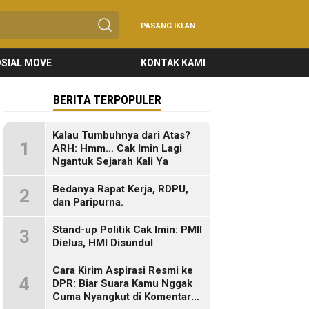
PASANG IKLAN
SIAL MOVE
KONTAK KAMI
BERITA TERPOPULER
Kalau Tumbuhnya dari Atas?
1
ARH: Hmm… Cak Imin Lagi
Ngantuk Sejarah Kali Ya
Bedanya Rapat Kerja, RDPU,
2
dan Paripurna.
Stand-up Politik Cak Imin: PMII
3
Dielus, HMI Disundul
Cara Kirim Aspirasi Resmi ke
4
DPR: Biar Suara Kamu Nggak
Cuma Nyangkut di Komentar