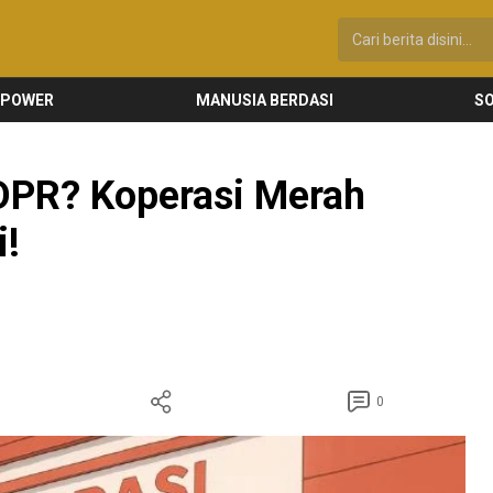
 POWER
MANUSIA BERDASI
SO
DPR? Koperasi Merah
i!
0