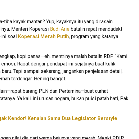
a-tiba kayak mantan? Yup, kayaknya itu yang dirasain
alnya, Menteri Koperasi
Budi Arie
batalin rapat mendadak!
ini soal
Koperasi Merah Putih
, program yang katanya
 lengkap, kopi panas—eh, mentrinya malah batalin RDP. “Kami
 emosi. Rapat dengar pendapat ini sejatinya buat kulik
baru. Tapi sampai sekarang, jangankan penjelasan detail,
rnah terdengar. Hening banget.
lain—rapat bareng PLN dan Pertamina—buat curhat
tanya. Ya kali, ini urusan negara, bukan puisi patah hati, Pak
ak Kendor! Kenalan Sama Dua Legislator Berstyle
jangan nilai dia dari warna bajunya yang merah. Meski PDIP,