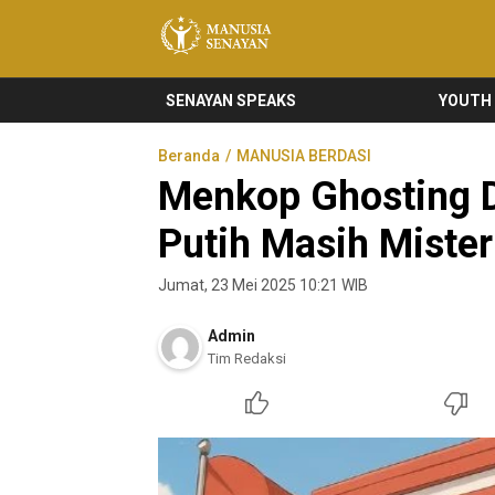
Manusia Senayan
Manusia Bicara, Senayan Bersuara
SENAYAN SPEAKS
YOUTH
Beranda
MANUSIA BERDASI
Menkop Ghosting 
Putih Masih Mister
Jumat, 23 Mei 2025 10:21 WIB
Admin
Tim Redaksi