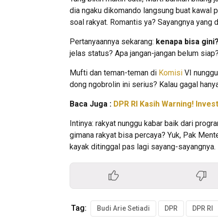
dia ngaku dikomando langsung buat kawal pr
soal rakyat. Romantis ya? Sayangnya yang d
Pertanyaannya sekarang:
kenapa bisa gini
jelas status? Apa jangan-jangan belum sia
Mufti dan teman-teman di
Komisi
VI nunggu 
dong ngobrolin ini serius? Kalau gagal hany
Baca Juga :
DPR RI Kasih Warning! Inves
Intinya: rakyat nunggu kabar baik dari prog
gimana rakyat bisa percaya? Yuk, Pak Menter
kayak ditinggal pas lagi sayang-sayangnya.
Tag:
Budi Arie Setiadi
DPR
DPR RI