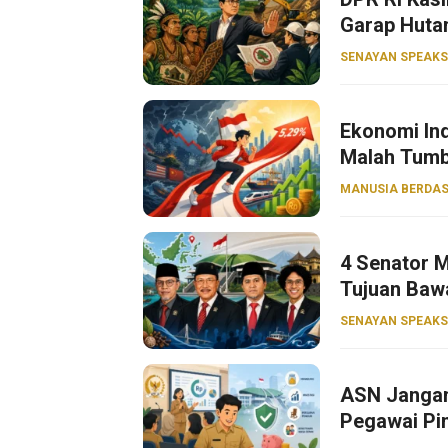
Garap Huta
SENAYAN SPEAKS
Ekonomi Ind
Malah Tumb
MANUSIA BERDAS
4 Senator M
Tujuan Baw
SENAYAN SPEAKS
ASN Jangan
Pegawai Pin