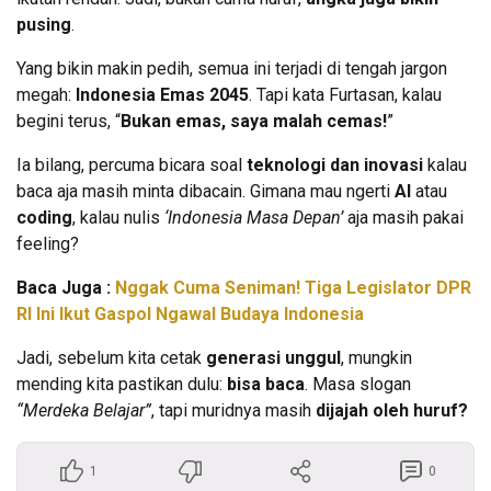
pusing
.
Yang bikin makin pedih, semua ini terjadi di tengah jargon
megah:
Indonesia Emas 2045
. Tapi kata Furtasan, kalau
begini terus, “
Bukan emas, saya malah cemas!
”
Ia bilang, percuma bicara soal
teknologi dan inovasi
kalau
baca aja masih minta dibacain. Gimana mau ngerti
AI
atau
coding
, kalau nulis
‘Indonesia Masa Depan’
aja masih pakai
feeling?
Baca Juga :
Nggak Cuma Seniman! Tiga Legislator DPR
RI Ini Ikut Gaspol Ngawal Budaya Indonesia
Jadi, sebelum kita cetak
generasi unggul
, mungkin
mending kita pastikan dulu:
bisa baca
. Masa slogan
“Merdeka Belajar”
, tapi muridnya masih
dijajah oleh huruf?
1
0