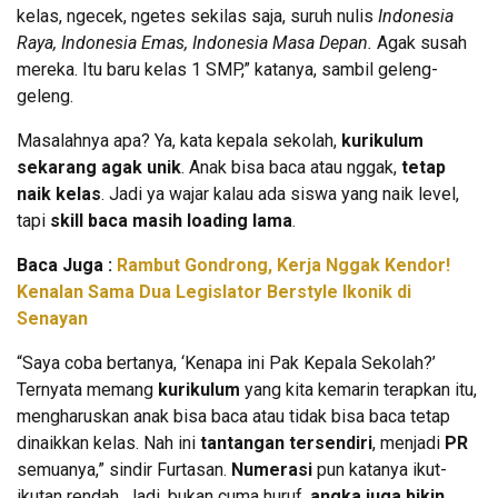
kelas, ngecek, ngetes sekilas saja, suruh nulis
Indonesia
Raya, Indonesia Emas, Indonesia Masa Depan.
Agak susah
mereka. Itu baru kelas 1 SMP,” katanya, sambil geleng-
geleng.
Masalahnya apa? Ya, kata kepala sekolah,
kurikulum
sekarang agak unik
. Anak bisa baca atau nggak,
tetap
naik kelas
. Jadi ya wajar kalau ada siswa yang naik level,
tapi
skill baca masih loading lama
.
Baca Juga :
Rambut Gondrong, Kerja Nggak Kendor!
Kenalan Sama Dua Legislator Berstyle Ikonik di
Senayan
“Saya coba bertanya, ‘Kenapa ini Pak Kepala Sekolah?’
Ternyata memang
kurikulum
yang kita kemarin terapkan itu,
mengharuskan anak bisa baca atau tidak bisa baca tetap
dinaikkan kelas. Nah ini
tantangan tersendiri
, menjadi
PR
semuanya,” sindir Furtasan.
Numerasi
pun katanya ikut-
ikutan rendah. Jadi, bukan cuma huruf,
angka juga bikin