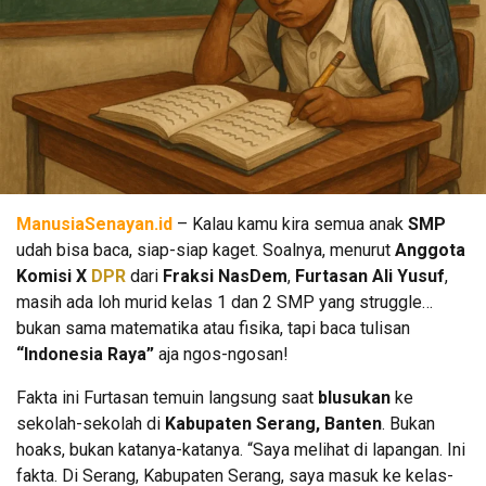
ManusiaSenayan.id
– Kalau kamu kira semua anak
SMP
udah bisa baca, siap-siap kaget. Soalnya, menurut
Anggota
Komisi X
DPR
dari
Fraksi NasDem
,
Furtasan Ali Yusuf
,
masih ada loh murid kelas 1 dan 2 SMP yang struggle…
bukan sama matematika atau fisika, tapi baca tulisan
“Indonesia Raya”
aja ngos-ngosan!
Fakta ini Furtasan temuin langsung saat
blusukan
ke
sekolah-sekolah di
Kabupaten Serang, Banten
. Bukan
hoaks, bukan katanya-katanya. “Saya melihat di lapangan. Ini
fakta. Di Serang, Kabupaten Serang, saya masuk ke kelas-