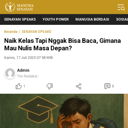
Manusia Senayan
Manusia Bicara, Senayan Bersuara
SENAYAN SPEAKS
YOUTH POWER
MANUSIA BERDASI
SOSIA
Beranda
SENAYAN SPEAKS
Naik Kelas Tapi Nggak Bisa Baca, Gimana
Mau Nulis Masa Depan?
Kamis, 17 Juli 2025 07:58 WIB
Admin
Tim Redaksi
1
0