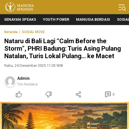
Manusia Senayan
Manusia Bicara, Senayan Bersuara
SENAYAN SPEAKS
YOUTH POWER
MANUSIA BERDASI
SOSIA
Beranda
SOSIAL MOVE
Nataru di Bali Lagi “Calm Before the
Storm”, PHRI Badung: Turis Asing Pulang
Natalan, Turis Lokal Pulang… ke Macet
Rabu, 24 Desember 2025 11:03 WIB
Admin
Tim Redaksi
0