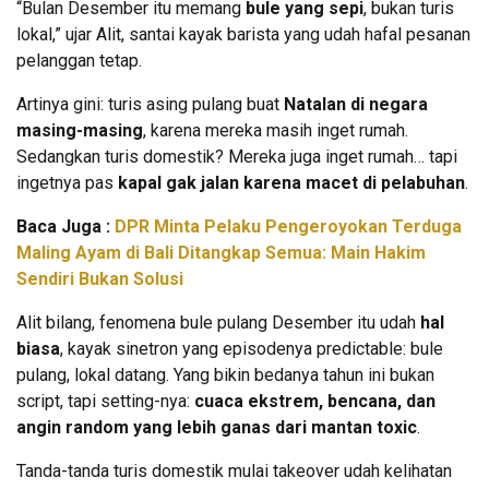
“Bulan Desember itu memang
bule yang sepi
, bukan turis
lokal,” ujar Alit, santai kayak barista yang udah hafal pesanan
pelanggan tetap.
Artinya gini: turis asing pulang buat
Natalan di negara
masing-masing
, karena mereka masih inget rumah.
Sedangkan turis domestik? Mereka juga inget rumah… tapi
ingetnya pas
kapal gak jalan karena macet di pelabuhan
.
Baca Juga :
DPR Minta Pelaku Pengeroyokan Terduga
Maling Ayam di Bali Ditangkap Semua: Main Hakim
Sendiri Bukan Solusi
Alit bilang, fenomena bule pulang Desember itu udah
hal
biasa
, kayak sinetron yang episodenya predictable: bule
pulang, lokal datang. Yang bikin bedanya tahun ini bukan
script, tapi setting-nya:
cuaca ekstrem, bencana, dan
angin random yang lebih ganas dari mantan toxic
.
Tanda-tanda turis domestik mulai takeover udah kelihatan