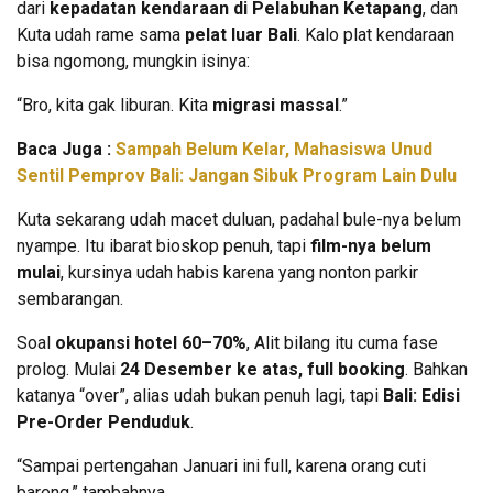
dari
kepadatan kendaraan di Pelabuhan Ketapang
, dan
Kuta udah rame sama
pelat luar Bali
. Kalo plat kendaraan
bisa ngomong, mungkin isinya:
“Bro, kita gak liburan. Kita
migrasi massal
.”
Baca Juga :
Sampah Belum Kelar, Mahasiswa Unud
Sentil Pemprov Bali: Jangan Sibuk Program Lain Dulu
Kuta sekarang udah macet duluan, padahal bule-nya belum
nyampe. Itu ibarat bioskop penuh, tapi
film-nya belum
mulai
, kursinya udah habis karena yang nonton parkir
sembarangan.
Soal
okupansi hotel 60–70%
, Alit bilang itu cuma fase
prolog. Mulai
24 Desember ke atas, full booking
. Bahkan
katanya “over”, alias udah bukan penuh lagi, tapi
Bali: Edisi
Pre-Order Penduduk
.
“Sampai pertengahan Januari ini full, karena orang cuti
bareng,” tambahnya.