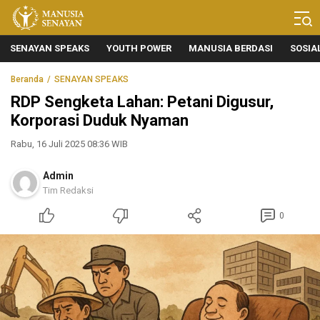
Manusia Senayan
Manusia Bicara, Senayan Bersuara
SENAYAN SPEAKS
YOUTH POWER
MANUSIA BERDASI
SOSIA
Beranda
SENAYAN SPEAKS
RDP Sengketa Lahan: Petani Digusur,
Korporasi Duduk Nyaman
Rabu, 16 Juli 2025 08:36 WIB
Admin
Tim Redaksi
0