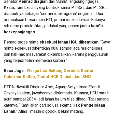
Senator
Penrad Siagian
dari Sumut langsung ngegas.
Kasus Tani Lauchi yang bentrok sama PT SSL dan PT SRL
disebutnya sebagai “cermin retak agraria” negeri ini. Dua
perusahaan besar main HTI, petani disikut keluar. Katanya
sih demi produktifitas, padahal yang panen justru
konflik
berkepanjangan
.
Penrad tegas minta
eksekusi lahan HGU dihentikan
. “Saya
minta eksekusi dihentikan dulu sampai ada rasionalisasi
dan hak-hak masyarakat dikembalikan, karena penggusuran
yang terjadi telah memakan korban.”
Baca Juga :
Warga Loa Bakung Geruduk Kantor
Gubernur Kaltim, Tuntut HGB Diubah Jadi SHM
PTPN diwakili Direktur Aset, Agung Setya Iman Efendi.
Gayanya kalem, jawabannya diplomatis. Katanya, HGU masih
aktif sampai 2034, jadi lahan belum bisa dibagi. Tapi tenang,
katanya, “Kami akan cari solusi: skema
Hak Pengelolaan
Lahan
.” Alias—masih digodok, belum matang.