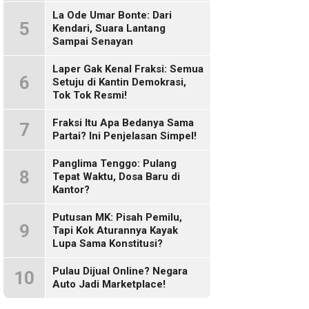
Sosmed!
La Ode Umar Bonte: Dari
5
Kendari, Suara Lantang
Sampai Senayan
Laper Gak Kenal Fraksi: Semua
6
Setuju di Kantin Demokrasi,
Tok Tok Resmi!
Fraksi Itu Apa Bedanya Sama
7
Partai? Ini Penjelasan Simpel!
Panglima Tenggo: Pulang
8
Tepat Waktu, Dosa Baru di
Kantor?
Putusan MK: Pisah Pemilu,
9
Tapi Kok Aturannya Kayak
Lupa Sama Konstitusi?
Pulau Dijual Online? Negara
10
Auto Jadi Marketplace!