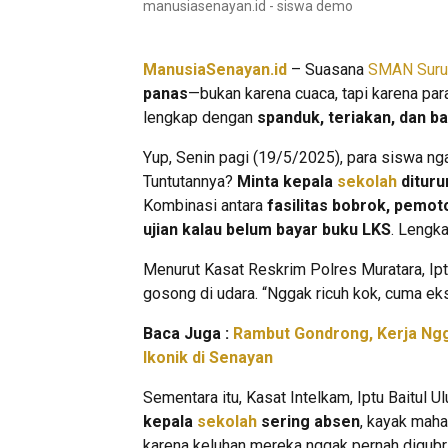
manusiasenayan.id - siswa demo
ManusiaSenayan.id
– Suasana
SMAN Suru
panas
—bukan karena cuaca, tapi karena pa
lengkap dengan
spanduk, teriakan, dan ba
Yup, Senin pagi (19/5/2025), para siswa ng
Tuntutannya?
Minta kepala
sekolah
dituru
Kombinasi antara
fasilitas bobrok, pemoto
ujian kalau belum bayar buku LKS
. Lengka
Menurut Kasat Reskrim Polres Muratara, Ipt
gosong di udara. “Nggak ricuh kok, cuma eks
Baca Juga :
Rambut Gondrong, Kerja Ngg
Ikonik di Senayan
Sementara itu, Kasat Intelkam, Iptu Baitul U
kepala
sekolah
sering absen
, kayak maha
karena keluhan mereka nggak pernah digubri