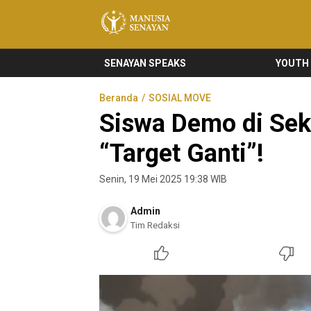
Manusia Senayan
Manusia Bicara, Senayan Bersuara
SENAYAN SPEAKS
YOUTH
Beranda
SOSIAL MOVE
Siswa Demo di Sek
“Target Ganti”!
Senin, 19 Mei 2025 19:38 WIB
Admin
Tim Redaksi