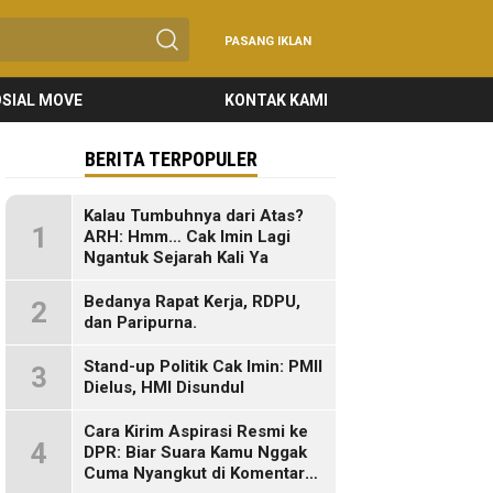
PASANG IKLAN
SIAL MOVE
KONTAK KAMI
BERITA TERPOPULER
Kalau Tumbuhnya dari Atas?
1
ARH: Hmm… Cak Imin Lagi
Ngantuk Sejarah Kali Ya
Bedanya Rapat Kerja, RDPU,
2
dan Paripurna.
Stand-up Politik Cak Imin: PMII
3
Dielus, HMI Disundul
Cara Kirim Aspirasi Resmi ke
4
DPR: Biar Suara Kamu Nggak
Cuma Nyangkut di Komentar