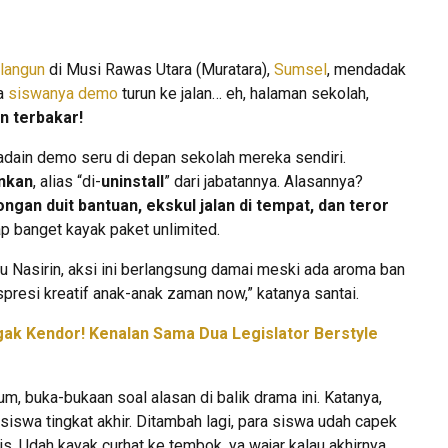
langun
di Musi Rawas Utara (Muratara),
Sumsel
, mendadak
ra
siswanya demo
turun ke jalan… eh, halaman sekolah,
n terbakar!
adain demo seru di depan sekolah mereka sendiri.
nkan
, alias “di-
uninstall
” dari jabatannya. Alasannya?
ngan duit bantuan, ekskul jalan di tempat, dan teror
p banget kayak paket unlimited.
u Nasirin, aksi ini berlangsung damai meski ada aroma ban
presi kreatif anak-anak zaman now,” katanya santai.
ak Kendor! Kenalan Sama Dua Legislator Berstyle
lum, buka-bukaan soal alasan di balik drama ini. Katanya,
siswa tingkat akhir. Ditambah lagi, para siswa udah capek
s. Udah kayak curhat ke tembok, ya wajar kalau akhirnya