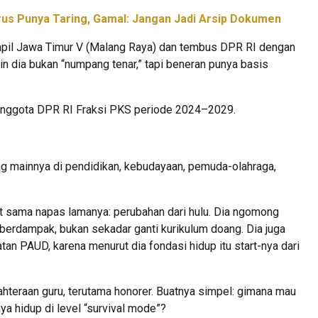
rus Punya Taring, Gamal: Jangan Jadi Arsip Dokumen
Dapil Jawa Timur V (Malang Raya) dan tembus DPR RI dengan
in dia bukan “numpang tenar,” tapi beneran punya basis
i anggota DPR RI Fraksi PKS periode 2024–2029.
ng mainnya di pendidikan, kebudayaan, pemuda-olahraga,
et sama napas lamanya: perubahan dari hulu. Dia ngomong
berdampak, bukan sekadar ganti kurikulum doang. Dia juga
tan PAUD, karena menurut dia fondasi hidup itu start-nya dari
jahteraan guru, terutama honorer. Buatnya simpel: gimana mau
ya hidup di level “survival mode”?