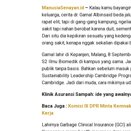
ManusiaSenayan.id
–
Kalau kamu bayangin p
keluarga, cerita dr. Gamal Albinsaid beda ja
rapat elit, tapi di gang-gang kampung, ngeli
sakit tapi nahan berobat karena duit, sem
Dari situ dia kepikiran sesuatu yang kedeng
orang sakit, kenapa nggak sekalian dipakai 
Gamal lahir di Kepanjen, Malang, 8 September
S2 Ilmu Biomedik di kampus yang sama. Jadi 
publik tanpa basis. Bahkan sebelum masuk po
Sustainability Leadership Cambridge Progr
Cambridge. Jadi dari muda, cara mikirnya uda
Klinik Asuransi Sampah: ide yang awalnya
Baca Juga :
Komisi IX DPR Minta Kemnak
Kerja
Lahirnya Garbage Clinical Insurance (GCI) a