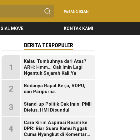
PASANG IKLAN
SIAL MOVE
KONTAK KAMI
BERITA TERPOPULER
Kalau Tumbuhnya dari Atas?
1
ARH: Hmm… Cak Imin Lagi
Ngantuk Sejarah Kali Ya
Bedanya Rapat Kerja, RDPU,
2
dan Paripurna.
Stand-up Politik Cak Imin: PMII
3
Dielus, HMI Disundul
Cara Kirim Aspirasi Resmi ke
4
DPR: Biar Suara Kamu Nggak
Cuma Nyangkut di Komentar