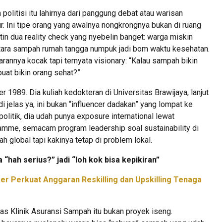
olitisi itu lahirnya dari panggung debat atau warisan
lur. Ini tipe orang yang awalnya nongkrongnya bukan di ruang
atin dua reality check yang nyebelin banget: warga miskin
entara sampah rumah tangga numpuk jadi bom waktu kesehatan.
arannya kocak tapi ternyata visionary: “Kalau sampah bikin
buat bikin orang sehat?”
 1989. Dia kuliah kedokteran di Universitas Brawijaya, lanjut
jelas ya, ini bukan “influencer dadakan” yang lompat ke
litik, dia udah punya exposure international lewat
amme, semacam program leadership soal sustainability di
h global tapi kakinya tetap di problem lokal.
 “hah serius?” jadi “loh kok bisa kepikiran”
er Perkuat Anggaran Reskilling dan Upskilling Tenaga
lias Klinik Asuransi Sampah itu bukan proyek iseng.