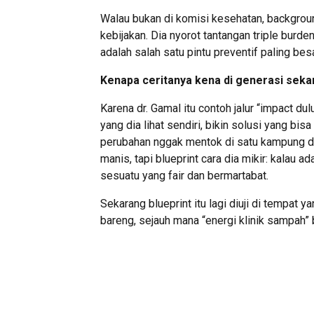
Walau bukan di komisi kesehatan, backgrou
kebijakan. Dia nyorot tantangan triple burd
adalah salah satu pintu preventif paling besa
Kenapa ceritanya kena di generasi sek
Karena dr. Gamal itu contoh jalur “impact dul
yang dia lihat sendiri, bikin solusi yang bis
perubahan nggak mentok di satu kampung do
manis, tapi blueprint cara dia mikir: kalau a
sesuatu yang fair dan bermartabat.
Sekarang blueprint itu lagi diuji di tempat y
bareng, sejauh mana “energi klinik sampah” b