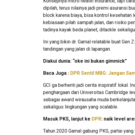
Konsepnya micro health insurance, tapi car
dipilah, terus nilainya jadi premi asuransi 
block karena biaya, bisa kontrol kesehatan l
kebiasaan pilah sampah jalan, dan risiko pe
tadinya kayak beda planet, ditackle sekaligu
Ini yang bikin dr. Gamal relatable buat Gen 
tandingan yang jalan di lapangan.
Diakui dunia: “oke ini bukan gimmick”
Baca Juga :
DPR Sentil MBG: Jangan Sam
GCI ga berhenti jadi cerita inspiratif lokal. 
penghargaan dari Universitas Cambridge lewa
sebagai award wirausaha muda berkelanjutan).
sekaligus lingkungan yang scalable.
Masuk PKS, lanjut ke
DPR
: naik level ar
Tahun 2020 Gamal gabung PKS, partai yang w