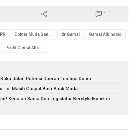
0
DPR
Dokter Muda Senayan
dr Gamal
Gamal Albinsaid
Profil Gamal Albinsaid
I Buka Jalan Potensi Daerah Tembus Dunia
tor Ini Masih Gaspol Bina Anak Muda
r! Kenalan Sama Dua Legislator Berstyle Ikonik di