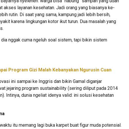
a bayarnya nyeleneh: warga bisa “nabung” sampah yang udah
buat akses layanan kesehatan. Jadi orang yang biasanya ke-
ebih rutin. Di saat yang sama, kampung jadi lebih bersih,
nyakit karena lingkungan kotor ikut turun. Dua masalah yang
s.
Z: dia nggak cuma ngeluh soal sistem, tapi bikin sistem
pai Program Gizi Malah Kebanyakan Ngurusin Cuan
Inovasi ini sampai ke Inggris dan bikin Gamal diganjar
t jejaring program sustainability (sering diliput pada 2014
 Intinya, dunia ngeliat idenya valid: ini solusi kesehatan
ena
aktu itu memang lagi buka karpet buat figur muda potensial.