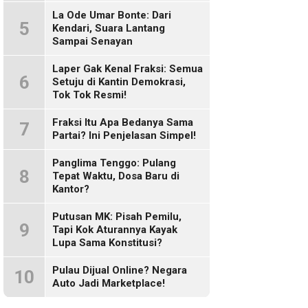
Sosmed!
La Ode Umar Bonte: Dari
5
Kendari, Suara Lantang
Sampai Senayan
Laper Gak Kenal Fraksi: Semua
6
Setuju di Kantin Demokrasi,
Tok Tok Resmi!
Fraksi Itu Apa Bedanya Sama
7
Partai? Ini Penjelasan Simpel!
Panglima Tenggo: Pulang
8
Tepat Waktu, Dosa Baru di
Kantor?
Putusan MK: Pisah Pemilu,
9
Tapi Kok Aturannya Kayak
Lupa Sama Konstitusi?
Pulau Dijual Online? Negara
10
Auto Jadi Marketplace!