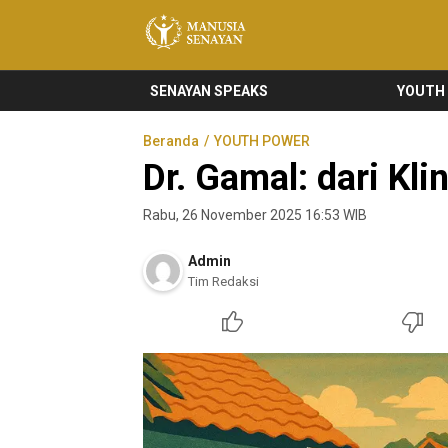
Manusia Senayan
Manusia Bicara, Senayan Bersuara
SENAYAN SPEAKS
YOUTH
Beranda
YOUTH POWER
Dr. Gamal: dari Kl
Rabu, 26 November 2025 16:53 WIB
Admin
Tim Redaksi