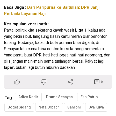
Baca Juga :
Dari Paripurna ke Baitullah: DPR Janji
Perbaiki Layanan Haji
Kesimpulan versi satir:
Partai politik kita sekarang kayak wasit
Liga 1
: kalau ada
yang bikin ribut, langsung kasih kartu merah biar penonton
tenang. Bedanya, kalau di bola pemain bisa diganti, di
Senayan kita cuma bisa nonton kursi kosong sementara.
Yang pasti, buat DPR: hati-hati joget, hati-hati ngomong, dan
plis jangan main-main sama tunjangan beras. Rakyat lagi
laper
, bukan lagi butuh hiburan dadakan.
0
Adies Kadir
Drama Senayan
Eko Patrio
Tag:
Joget Sidang
Nafa Urbach
Sahroni
Uya Kuya