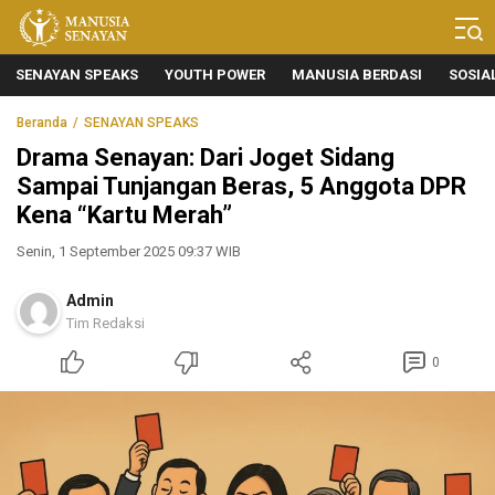
Manusia Senayan
Manusia Bicara, Senayan Bersuara
SENAYAN SPEAKS
YOUTH POWER
MANUSIA BERDASI
SOSIA
Beranda
SENAYAN SPEAKS
Drama Senayan: Dari Joget Sidang
Sampai Tunjangan Beras, 5 Anggota DPR
Kena “Kartu Merah”
Senin, 1 September 2025 09:37 WIB
Admin
Tim Redaksi
0