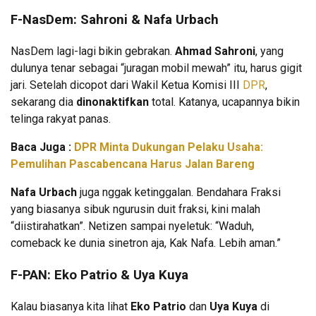
F-NasDem:
Sahroni
&
Nafa Urbach
NasDem lagi-lagi bikin gebrakan.
Ahmad Sahroni
, yang
dulunya tenar sebagai “juragan mobil mewah” itu, harus gigit
jari. Setelah dicopot dari Wakil Ketua Komisi III
DPR
,
sekarang dia
dinonaktifkan
total. Katanya, ucapannya bikin
telinga rakyat panas.
Baca Juga :
DPR Minta Dukungan Pelaku Usaha:
Pemulihan Pascabencana Harus Jalan Bareng
Nafa Urbach
juga nggak ketinggalan. Bendahara Fraksi
yang biasanya sibuk ngurusin duit fraksi, kini malah
“diistirahatkan”. Netizen sampai nyeletuk: “Waduh,
comeback ke dunia sinetron aja, Kak Nafa. Lebih aman.”
F-PAN:
Eko Patrio
&
Uya Kuya
Kalau biasanya kita lihat
Eko Patrio
dan
Uya Kuya
di