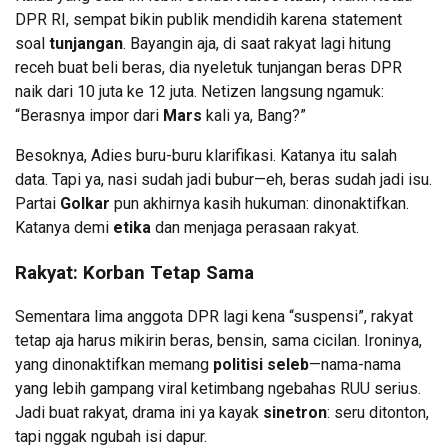
DPR RI, sempat bikin publik mendidih karena statement
soal
tunjangan
. Bayangin aja, di saat rakyat lagi hitung
receh buat beli beras, dia nyeletuk tunjangan beras DPR
naik dari 10 juta ke 12 juta. Netizen langsung ngamuk:
“Berasnya impor dari
Mars
kali ya, Bang?”
Besoknya, Adies buru-buru klarifikasi. Katanya itu salah
data. Tapi ya, nasi sudah jadi bubur—eh, beras sudah jadi isu.
Partai
Golkar
pun akhirnya kasih hukuman: dinonaktifkan.
Katanya demi
etika
dan menjaga perasaan rakyat.
Rakyat: Korban Tetap Sama
Sementara lima anggota DPR lagi kena “suspensi”, rakyat
tetap aja harus mikirin beras, bensin, sama cicilan. Ironinya,
yang dinonaktifkan memang
politisi seleb
—nama-nama
yang lebih gampang viral ketimbang ngebahas RUU serius.
Jadi buat rakyat, drama ini ya kayak
sinetron
: seru ditonton,
tapi nggak ngubah isi dapur.