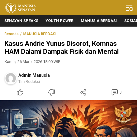
Manusia Senayan
Manusia Bicara, Senayan Bersuara
SENAYAN SPEAKS
YOUTH POWER
MANUSIA BERDASI
SOSIA
Beranda
MANUSIA BERDASI
Kasus Andrie Yunus Disorot, Komnas
HAM Dalami Dampak Fisik dan Mental
Kamis, 26 Maret 2026 18:00 WIB
Admin Manusia
Tim Redaksi
0