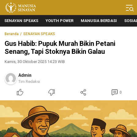
Manusia Senayan
Manusia Bicara, Senayan Bersuara
SENAYAN SPEAKS
YOUTH POWER
MANUSIA BERDASI
SOSIA
Beranda
SENAYAN SPEAKS
Gus Habib: Pupuk Murah Bikin Petani
Senang, Tapi Stoknya Bikin Galau
Kamis, 30 Oktober 2025 14:23 WIB
Admin
Tim Redaksi
0