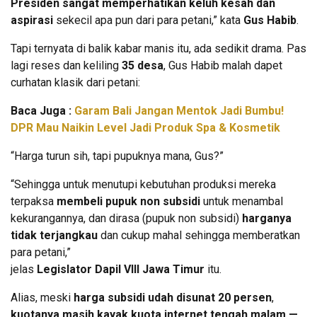
Presiden sangat memperhatikan keluh kesah dan
aspirasi
sekecil apa pun dari para petani,” kata
Gus Habib
.
Tapi ternyata di balik kabar manis itu, ada sedikit drama. Pas
lagi reses dan keliling
35 desa
, Gus Habib malah dapet
curhatan klasik dari petani:
Baca Juga :
Garam Bali Jangan Mentok Jadi Bumbu!
DPR Mau Naikin Level Jadi Produk Spa & Kosmetik
“Harga turun sih, tapi pupuknya mana, Gus?”
“Sehingga untuk menutupi kebutuhan produksi mereka
terpaksa
membeli pupuk non subsidi
untuk menambal
kekurangannya, dan dirasa (pupuk non subsidi)
harganya
tidak terjangkau
dan cukup mahal sehingga memberatkan
para petani,”
jelas
Legislator Dapil VIII Jawa Timur
itu.
Alias, meski
harga subsidi udah disunat 20 persen
,
kuotanya masih kayak kuota internet tengah malam —