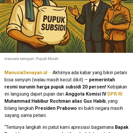
manusia senayan -Pupuk Murah
ManusiaSenayan.id
–
Akhirnya ada kabar yang bikin petani
bisa senyum (walau masih kecut dikit) —
pemerintah
resmi nurunin harga pupuk subsidi 20 persen!
Kebijakan
ini langsung dapet pujian dari
Anggota Komisi IV
DPR RI
Muhammad Habibur Rochman alias Gus Habib
, yang
bilang langkah
Presiden Prabowo
ini bukti negara masih
sayang sama petani.
“Tentunya langkah ini patut kami apresiasi bagaimana
Bapak