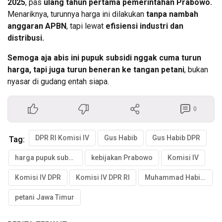
2025
, pas
ulang tahun pertama pemerintahan Prabowo.
Menariknya, turunnya harga ini dilakukan
tanpa nambah
anggaran APBN
, tapi lewat
efisiensi industri dan
distribusi.
Semoga aja abis ini pupuk subsidi nggak cuma turun
harga, tapi juga turun beneran ke tangan petani
, bukan
nyasar di gudang entah siapa.
0
DPR RI Komisi IV
Gus Habib
Gus Habib DPR
Tag:
harga pupuk subsidi
kebijakan Prabowo
Komisi IV
Komisi IV DPR
Komisi IV DPR RI
Muhammad Habibur Rochman
petani Jawa Timur