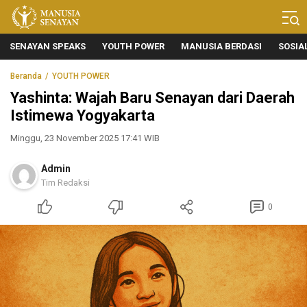
Manusia Senayan
Manusia Bicara, Senayan Bersuara
SENAYAN SPEAKS
YOUTH POWER
MANUSIA BERDASI
SOSIA
Beranda
YOUTH POWER
Yashinta: Wajah Baru Senayan dari Daerah
Istimewa Yogyakarta
Minggu, 23 November 2025 17:41 WIB
Admin
Tim Redaksi
0