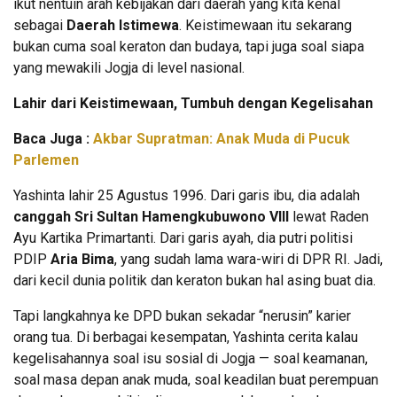
ikut nentuin arah kebijakan dari daerah yang kita kenal
sebagai
Daerah Istimewa
. Keistimewaan itu sekarang
bukan cuma soal keraton dan budaya, tapi juga soal siapa
yang mewakili Jogja di level nasional.
Lahir dari Keistimewaan, Tumbuh dengan Kegelisahan
Baca Juga :
Akbar Supratman: Anak Muda di Pucuk
Parlemen
Yashinta lahir 25 Agustus 1996. Dari garis ibu, dia adalah
canggah Sri Sultan Hamengkubuwono VIII
lewat Raden
Ayu Kartika Primartanti. Dari garis ayah, dia putri politisi
PDIP
Aria Bima
, yang sudah lama wara-wiri di DPR RI. Jadi,
dari kecil dunia politik dan keraton bukan hal asing buat dia.
Tapi langkahnya ke DPD bukan sekadar “nerusin” karier
orang tua. Di berbagai kesempatan, Yashinta cerita kalau
kegelisahannya soal isu sosial di Jogja — soal keamanan,
soal masa depan anak muda, soal keadilan buat perempuan