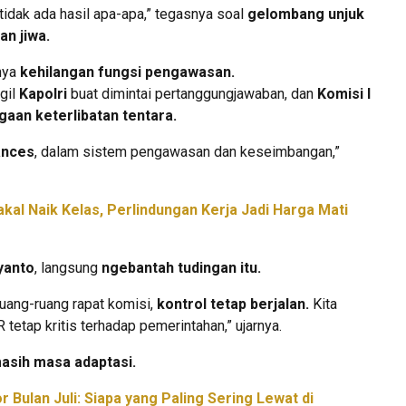
 tidak ada hasil apa-apa,” tegasnya soal
gelombang unjuk
n jiwa.
nya
kehilangan fungsi pengawasan.
gil
Kapolri
buat dimintai pertanggungjawaban, dan
Komisi I
gaan keterlibatan tentara.
ances
, dalam sistem pengawasan dan keseimbangan,”
akal Naik Kelas, Perlindungan Kerja Jadi Harga Mati
yanto
, langsung
ngebantah tudingan itu.
ruang-ruang rapat komisi,
kontrol tetap berjalan.
Kita
etap kritis terhadap pemerintahan,” ujarnya.
asih masa adaptasi.
 Bulan Juli: Siapa yang Paling Sering Lewat di