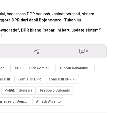
 lalui, bagaimana DPR berubah, kabinet berganti, sistem
ggota DPR dari dapil Bojonegoro–Tuban
itu.
downgrade”
,
DPR bilang “sabar, ini baru update sistem.”
s?
0
Demokrasi Indonesia
DPR
DPR Komisi III
Gibran Rakabuming Raka
isi III
Komisi III DPR
Komisi III DPR RI
Politik Indonesia
Prabowo Subianto
Varieties of Democracy
Wihadi Wiyanto