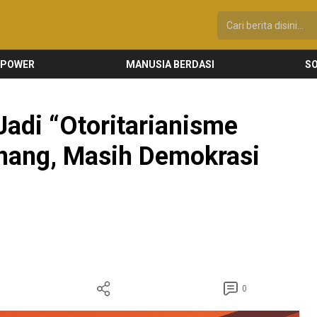
 POWER
MANUSIA BERDASI
SO
adi “Otoritarianisme
enang, Masih Demokrasi
0