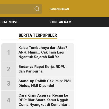
PASANG IKLAN
SIAL MOVE
KONTAK KAMI
BERITA TERPOPULER
Kalau Tumbuhnya dari Atas?
1
ARH: Hmm… Cak Imin Lagi
Ngantuk Sejarah Kali Ya
Bedanya Rapat Kerja, RDPU,
2
dan Paripurna.
Stand-up Politik Cak Imin: PMII
3
Dielus, HMI Disundul
Cara Kirim Aspirasi Resmi ke
4
DPR: Biar Suara Kamu Nggak
Cuma Nyangkut di Komentar