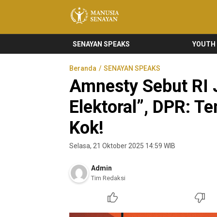
Manusia Senayan
Manusia Bicara, Senayan Bersuara
SENAYAN SPEAKS
YOUTH
Beranda
SENAYAN SPEAKS
Amnesty Sebut RI J
Elektoral”, DPR: T
Kok!
Selasa, 21 Oktober 2025 14:59 WIB
Admin
Tim Redaksi