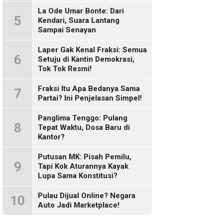
Sosmed!
La Ode Umar Bonte: Dari
5
Kendari, Suara Lantang
Sampai Senayan
Laper Gak Kenal Fraksi: Semua
6
Setuju di Kantin Demokrasi,
Tok Tok Resmi!
Fraksi Itu Apa Bedanya Sama
7
Partai? Ini Penjelasan Simpel!
Panglima Tenggo: Pulang
8
Tepat Waktu, Dosa Baru di
Kantor?
Putusan MK: Pisah Pemilu,
9
Tapi Kok Aturannya Kayak
Lupa Sama Konstitusi?
Pulau Dijual Online? Negara
10
Auto Jadi Marketplace!