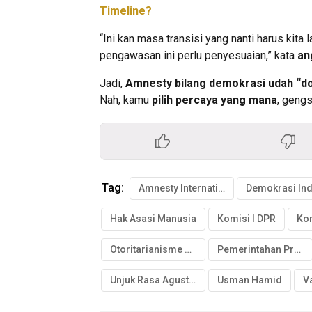
Timeline?
“Ini kan masa transisi yang nanti harus kita
pengawasan ini perlu penyesuaian,” kata
an
Jadi,
Amnesty bilang demokrasi udah “
Nah, kamu
pilih percaya yang mana
, geng
Tag:
Amnesty International Indonesia
Hak Asasi Manusia
Komisi I DPR
Kom
Otoritarianisme Elektoral
Pemerintahan Prabowo-Gibran
Unjuk Rasa Agustus
Usman Hamid