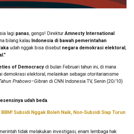
sia lagi
panas
, gengs! Direktur
Amnesty International
ena bilang kalau
Indonesia di bawah pemerintahan
Raka
udah nggak bisa disebut
negara demokrasi elektoral
,
l.”
eties of Democracy
di bulan Februari tahun ini, di mana
i demokrasi elektoral, melainkan sebagai otoritarianisme
Tahun Prabowo–Gibran
di CNN Indonesia TV, Senin (20/10)
esensinya udah beda
.
BBM! Subsidi Nggak Boleh Naik, Non-Subsidi Siap Turun
emerintah tidak melakukan investigasi, enam lembaga hak