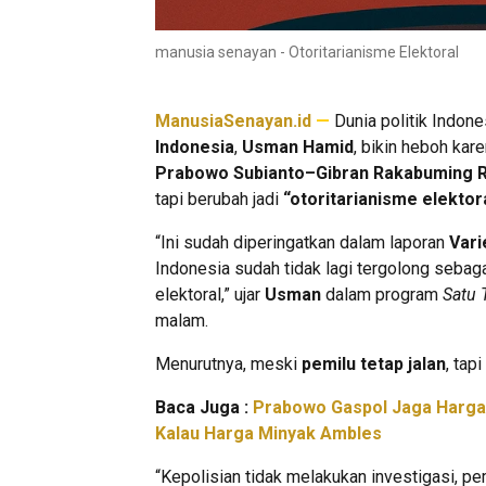
manusia senayan - Otoritarianisme Elektoral
ManusiaSenayan.id
—
Dunia politik Indone
Indonesia
,
Usman Hamid
, bikin heboh kar
Prabowo Subianto–Gibran Rakabuming 
tapi berubah jadi
“otoritarianisme elektora
“Ini sudah diperingatkan dalam laporan
Vari
Indonesia sudah tidak lagi tergolong sebaga
elektoral,” ujar
Usman
dalam program
Satu 
malam.
Menurutnya, meski
pemilu tetap jalan
, tapi
Baca Juga :
Prabowo Gaspol Jaga Harga 
Kalau Harga Minyak Ambles
“Kepolisian tidak melakukan investigasi, p