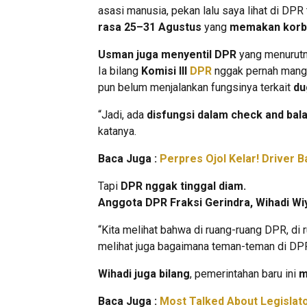
asasi manusia, pekan lalu saya lihat di DPR
rasa 25–31 Agustus
yang
memakan korba
Usman juga menyentil DPR
yang menurut
Ia bilang
Komisi III
DPR
nggak pernah mang
pun belum menjalankan fungsinya terkait
du
“Jadi, ada
disfungsi dalam check and bal
katanya.
Baca Juga :
Perpres Ojol Kelar! Driver B
Tapi
DPR nggak tinggal diam.
Anggota DPR Fraksi Gerindra, Wihadi Wi
“Kita melihat bahwa di ruang-ruang DPR, di 
melihat juga bagaimana teman-teman di DPR t
Wihadi juga bilang
, pemerintahan baru ini
m
Baca Juga :
Most Talked About Legislator